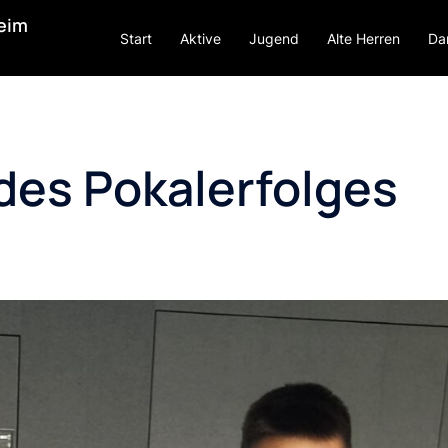
heim
Start
Aktive
Jugend
Alte Herren
Da
des Pokalerfolges