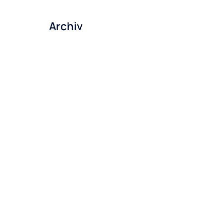
Archiv
Mai 2026
März 2026
Dezember 2025
November 2025
Oktober 2025
September 2025
Juli 2025
Juni 2025
Mai 2025
April 2025