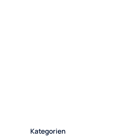
August 2023
Juni 2023
April 2023
März 2023
Januar 2023
Dezember 2022
Oktober 2022
August 2022
Juli 2022
Mai 2022
Kategorien