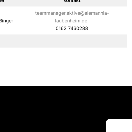
me
Kontakt
teammanager.aktive@alemannia-
Binger
laubenheim.de
0162 7460288