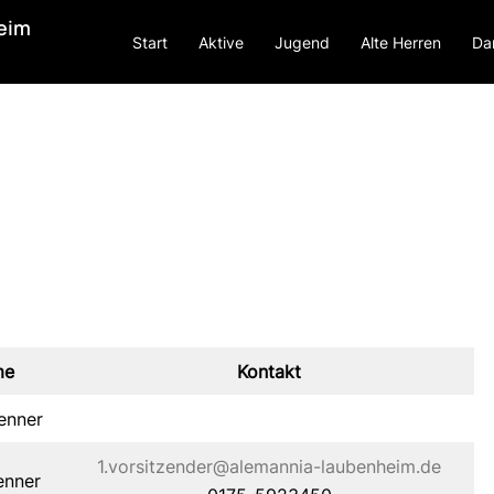
heim
Start
Aktive
Jugend
Alte Herren
Da
me
Kontakt
enner
1.vorsitzender@alemannia-laubenheim.de
enner