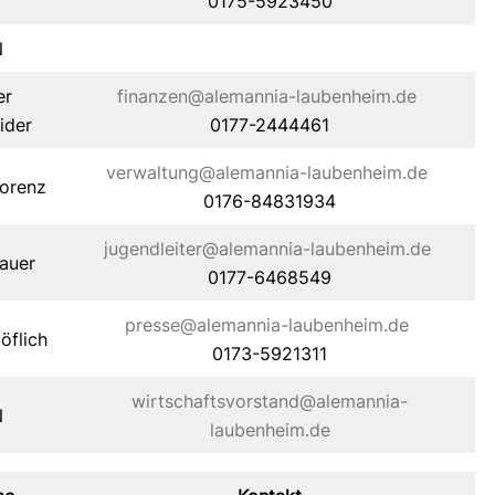
0175-5923450
N
er
finanzen@alemannia-laubenheim.de
ider
0177-2444461
verwaltung@alemannia-laubenheim.de
orenz
0176-84831934
jugendleiter@alemannia-laubenheim.de
auer
0177-6468549
presse@alemannia-laubenheim.de
öflich
0173-5921311
wirtschaftsvorstand@alemannia-
N
laubenheim.de